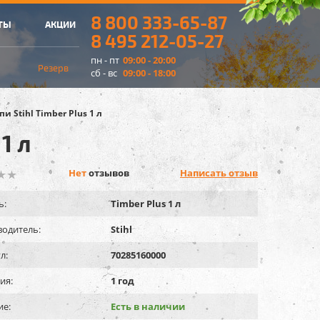
8 800 333-65-87
ТЫ
АКЦИИ
8 495 212-05-27
пн - пт
09:00 - 20:00
Резерв
сб - вс
09:00 - 18:00
и Stihl Timber Plus 1 л
1 л
Нет
отзывов
Написать отзыв
ь:
Timber Plus 1 л
одитель:
Stihl
л:
70285160000
ия:
1 год
ие:
Есть в наличии