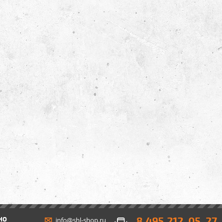
8 495 212-05-27
НО
info@shl-shop.ru