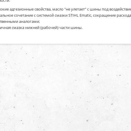
ости:
окие адгезионные свойства, масло "не улетает" с шины под воздейств
альное сочетание с системой смазки STIHL Ematic, сокращение расход
твенными аналогами;
ичная смазка нижней (рабочей) части шины.