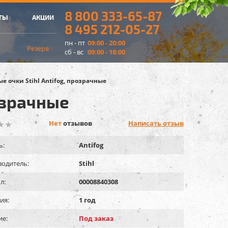
8 800 333-65-87
ТЫ
АКЦИИ
8 495 212-05-27
пн - пт
09:00 - 20:00
Резерв
сб - вс
09:00 - 18:00
 очки Stihl Antifog, прозрачные
озрачные
Нет
отзывов
Написать отзыв
ь:
Antifog
одитель:
Stihl
л:
00008840308
ия:
1 год
ие:
Под заказ