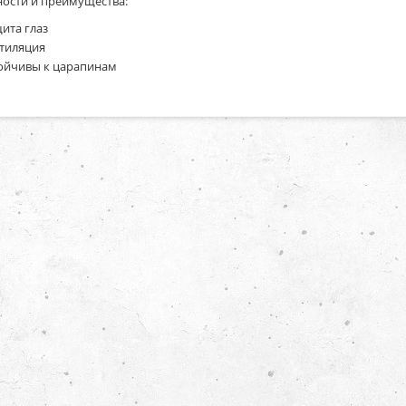
ости и преимущества:
ита глаз
тиляция
ойчивы к царапинам