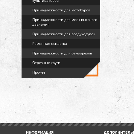
культиваторов
Принадлежности для мотобуров
Принадлежности для моек высокого
давления
Принадлежности для воздуходувок
Ременная оснастка
Принадлежности для бензорезов
Отрезные круги
Прочее
ИНФОРМАЦИЯ
ДОПОЛНИТЕЛЬ