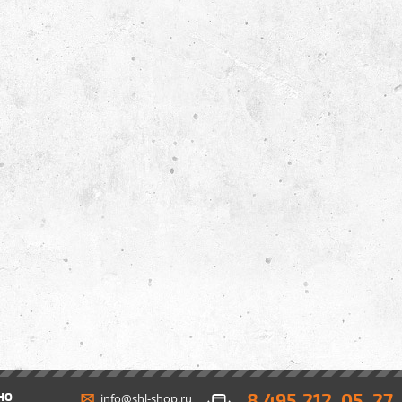
8 495 212-05-27
НО
info@shl-shop.ru