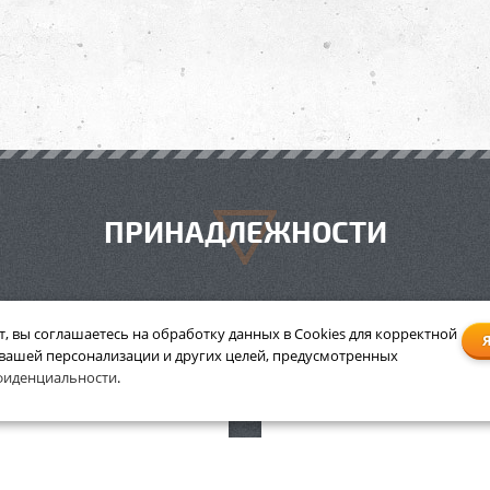
ПРИНАДЛЕЖНОСТИ
т, вы соглашаетесь на обработку данных в Cookies для корректной
 вашей персонализации и других целей, предусмотренных
а Stihl для аккумулятора
Сумка Stihl для аккумул
фиденциальности
.
AP, AL, ADG
AP, AL, ADG