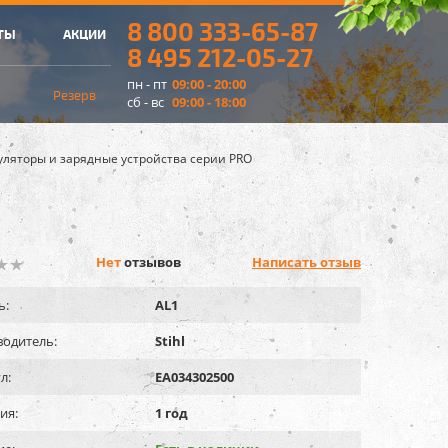
8 800 333-65-87
ТЫ
АКЦИИ
8 495 212-05-27
пн - пт
09:00 - 20:00
Резерв
сб - вс
09:00 - 18:00
уляторы и зарядные устройства серии PRO
Нет
отзывов
Написать отзыв
ь:
AL1
одитель:
Stihl
л:
EA034302500
ия:
1 год