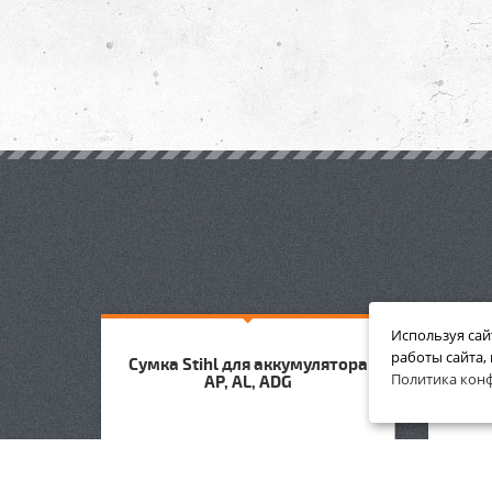
Используя сай
работы сайта,
Сумка Stihl для аккумулятора
Сумк
Политика кон
AP, AL, ADG