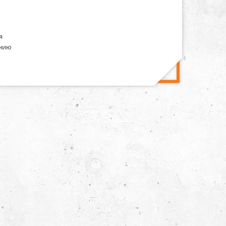
я
ению