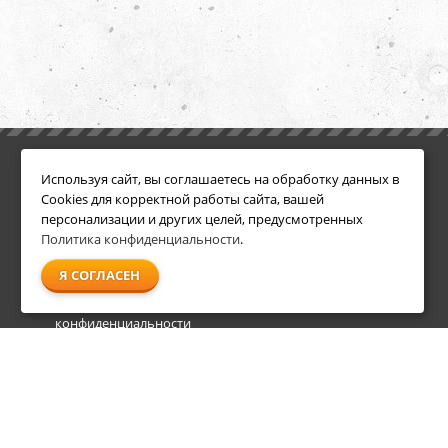
ИНФОРМАЦИЯ
ДОПОЛНИТЕЛЬНО
Используя сайт, вы соглашаетесь на обработку данных в
Условия возврата
Акции
Cookies для корректной работы сайта, вашей
О компании
персонализации и других целей, предусмотренных
Доставка
Политика конфиденциальности
.
Оплата
Я СОГЛАСЕН
Гарантия и сервис
Политика
конфиденциальности
Пользовательское
соглашение
info@shl-shop.ru