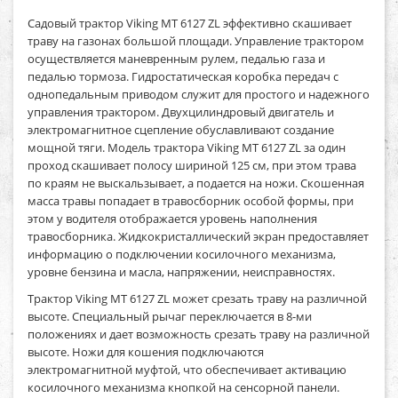
Садовый трактор Viking MT 6127 ZL
эффективно скашивает
траву на газонах большой площади. Управление трактором
осуществляется маневренным рулем, педалью газа и
педалью тормоза. Гидростатическая коробка передач с
однопедальным приводом служит для простого и надежного
управления трактором. Двухцилиндровый двигатель и
электромагнитное сцепление обуславливают создание
мощной тяги. Модель
трактора Viking MT 6127 ZL
за один
проход скашивает полосу шириной 125 см, при этом трава
по краям не выскальзывает, а подается на ножи. Скошенная
масса травы попадает в травосборник особой формы, при
этом у водителя отображается уровень наполнения
травосборника. Жидкокристаллический экран предоставляет
информацию о подключении косилочного механизма,
уровне бензина и масла, напряжении, неисправностях.
Трактор Viking MT 6127 ZL
может срезать траву на различной
высоте. Специальный рычаг переключается в 8-ми
положениях и дает возможность срезать траву на различной
высоте. Ножи для кошения подключаются
электромагнитной муфтой, что обеспечивает активацию
косилочного механизма кнопкой на сенсорной панели.