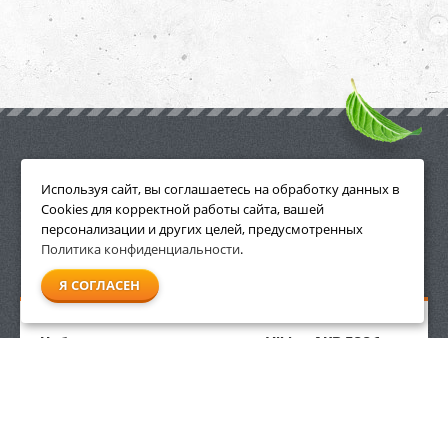
ПРИНАДЛЕЖНОСТИ
Используя сайт, вы соглашаетесь на обработку данных в
Cookies для корректной работы сайта, вашей
персонализации и других целей, предусмотренных
Политика конфиденциальности
.
СМОТРЕТЬ ВСЕ
Я СОГЛАСЕН
Набор крепления снегоотвала Viking AKD 500.1 для
тракторов MT 4097 / MT 5097 / MT 6112 / MT 6127