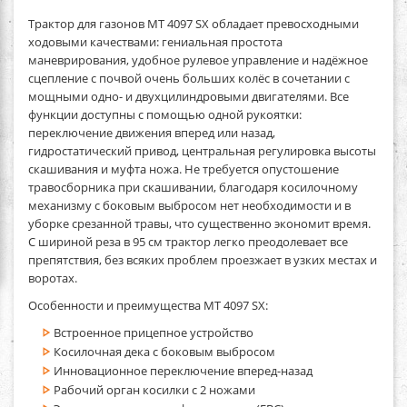
Трактор для газонов MT 4097 SX
обладает превосходными
ходовыми качествами: гениальная простота
маневрирования, удобное рулевое управление и надёжное
сцепление с почвой очень больших колёс в сочетании с
мощными одно- и двухцилиндровыми двигателями. Все
функции доступны с помощью одной рукоятки:
переключение движения вперед или назад,
гидростатический привод, центральная регулировка высоты
скашивания и муфта ножа. Не требуется опустошение
травосборника при скашивании, благодаря косилочному
механизму с боковым выбросом нет необходимости и в
уборке срезанной травы, что существенно экономит время.
С шириной реза в 95 см трактор легко преодолевает все
препятствия, без всяких проблем проезжает в узких местах и
воротах.
Особенности и преимущества MT 4097 SX:
Встроенное прицепное устройство
Косилочная дека с боковым выбросом
Инновационное переключение вперед-назад
Рабочий орган косилки с 2 ножами