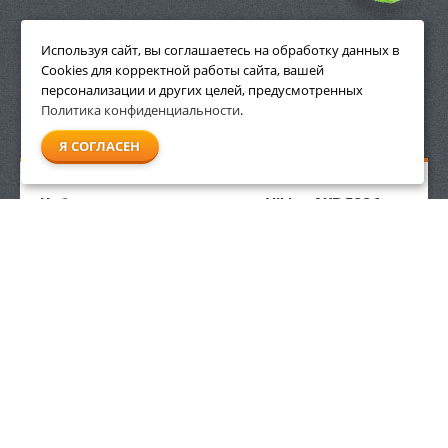
ПРИНАДЛЕЖНОСТИ
Используя сайт, вы соглашаетесь на обработку данных в
Cookies для корректной работы сайта, вашей
персонализации и других целей, предусмотренных
Политика конфиденциальности
.
СМОТРЕТЬ ВСЕ
Я СОГЛАСЕН
Набор крепления снегоотвала Viking AKD 500.1 для
тракторов MT 4097 / MT 5097 / MT 6112 / MT 6127