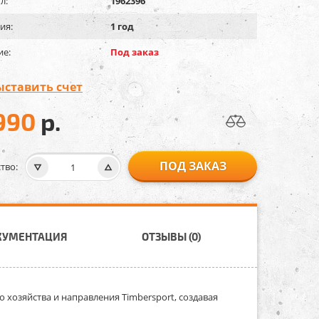
л:
1962396
ия:
1 год
ие:
Под заказ
ыставить счет
990
р.
ПОД ЗАКАЗ
тво:
КУМЕНТАЦИЯ
ОТЗЫВЫ (0)
о хозяйства и направления Timbersport, создавая