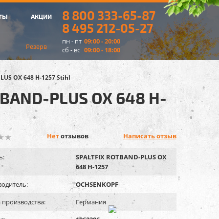
8 800 333-65-87
ТЫ
АКЦИИ
8 495 212-05-27
пн - пт
09:00 - 20:00
Резерв
сб - вс
09:00 - 18:00
S OX 648 H-1257 Stihl
BAND-PLUS OX 648 H-
Нет
отзывов
Написать отзыв
ь:
SPALTFIX ROTBAND-PLUS OX
648 H-1257
одитель:
OCHSENKOPF
 производства:
Германия