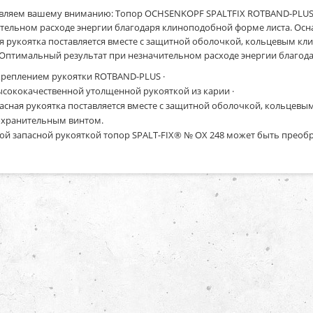
вляем вашему вниманию: Топор OCHSENKOPF SPALTFIX ROTBAND-PLUS O
тельном расходе энергии благодаря клиноподобной форме листа. Осн
я рукоятка поставляется вместе с защитной оболочкой, кольцевым к
Оптимальный результат при незначительном расходе энергии благода
креплением рукоятки ROTBAND-PLUS ·
ысококачественной утолщенной рукояткой из карии ·
асная рукоятка поставляется вместе с защитной оболочкой, кольцевы
хранительным винтом.
той запасной рукояткой топор SPALT-FIX® № OX 248 может быть прео