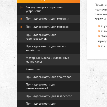
Предста
Аккумуляторы и зарядные
незначи
устройства
Запасна
Принадлежности для мотопил
винтом 
С у
Принадлежности для мотокос
С в
Принадлежности для
Зап
газонокосилок
предо
С э
Принадлежности для лесного
хозяйства
Моторные масла и смазочные
материалы
Канистры
Принадлежности для тракторов
Принадлежности для
измельчителей
Принадлежности для пылесосов
Принадлежности для