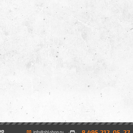
8 495 212-05-27
НО
info@shl-shop.ru