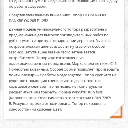
создавая инструменты идеально выполняющие свою задачу
по работе с деревом.
Представляем вашему вниманию: Топор OCHSENKOPF
DANKRE OX 205 E-1252
Данная модель универсального топора разработана и
предназначена для высокопроизводительных работ по
рубке сучков и при культивировании деревьев. Высокая
потребительская ценность достигнута за счёт особой
заточки. Затупившее лезвие легко затачивается
потребителем. Топорище изготовлено из
высококачественных пород ясеня. Марка стали не ниже C45.
Полностью кованный. Особая форма позволяет производить
почти ювелирные работы в садоводстве. Топор крепится на
рукоятке с помощью специального деревянного и
кольцевого клиньев, что не позволяет конструкции
расщепиться или треснуть. Форма Рукояти: Kuh fuss
(Коровья нога). Класс качества в соответствии с DIN 7287:
B. Режущая кромка отполирована. Топор покрашен в
износостойкий красный цвет.