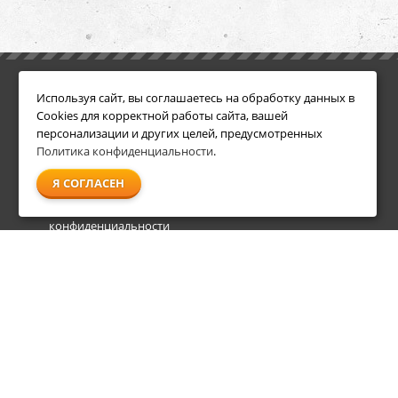
ИНФОРМАЦИЯ
ДОПОЛНИТЕЛЬНО
Используя сайт, вы соглашаетесь на обработку данных в
Условия возврата
Акции
Cookies для корректной работы сайта, вашей
О компании
персонализации и других целей, предусмотренных
Доставка
Политика конфиденциальности
.
Оплата
Я СОГЛАСЕН
Гарантия и сервис
Политика
конфиденциальности
Пользовательское
соглашение
info@shl-shop.ru
8 495 212-05-27
8 800 333-65-87
пн - пт
09:00 - 20:00