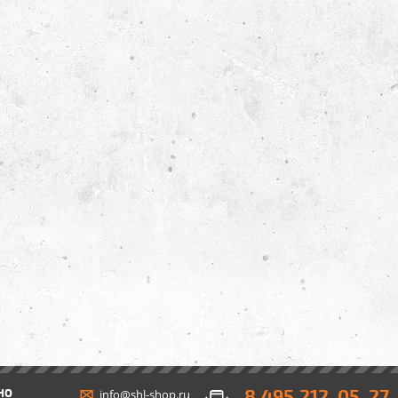
8 495 212-05-27
НО
info@shl-shop.ru