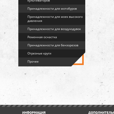
культиваторов
Принадлежности для мотобуров
Принадлежности для моек высокого
давления
Принадлежности для воздуходувок
Ременная оснастка
Принадлежности для бензорезов
Отрезные круги
Прочее
ИНФОРМАЦИЯ
ДОПОЛНИТЕЛЬ