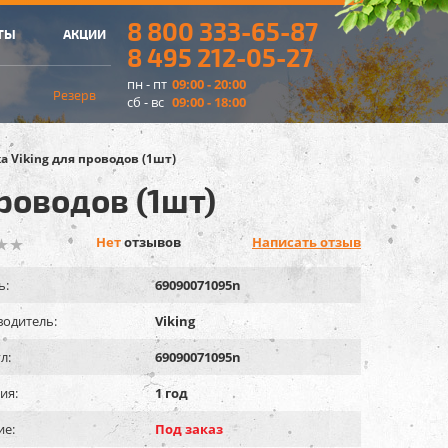
8 800 333-65-87
ТЫ
АКЦИИ
8 495 212-05-27
пн - пт
09:00 - 20:00
Резерв
сб - вс
09:00 - 18:00
 Viking для проводов (1шт)
роводов (1шт)
Нет
отзывов
Написать отзыв
ь:
69090071095n
одитель:
Viking
л:
69090071095n
ия:
1 год
ие:
Под заказ