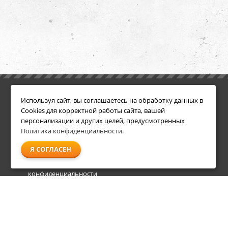
ИНФОРМАЦИЯ
ДОПОЛНИТЕЛЬНО
Используя сайт, вы соглашаетесь на обработку данных в
Условия возврата
Акции
Cookies для корректной работы сайта, вашей
О компании
персонализации и других целей, предусмотренных
Доставка
Политика конфиденциальности
.
Оплата
Я СОГЛАСЕН
Гарантия и сервис
Политика
конфиденциальности
Пользовательское
соглашение
info@shl-shop.ru