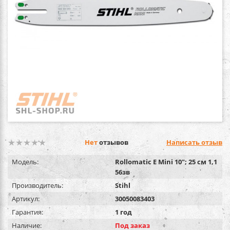
Нет
отзывов
Написать отзыв
Модель:
Rollomatic E Mini 10"; 25 см 1,1
56зв
Производитель:
Stihl
Артикул:
30050083403
Гарантия:
1 год
Наличие:
Под заказ