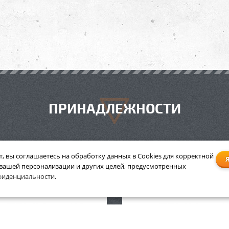
ПРИНАДЛЕЖНОСТИ
т, вы соглашаетесь на обработку данных в Cookies для корректной
 вашей персонализации и других целей, предусмотренных
тные очки Stihl Contrast
Защитные очки Stihl Con
фиденциальности
.
прозрачные
прозрачные