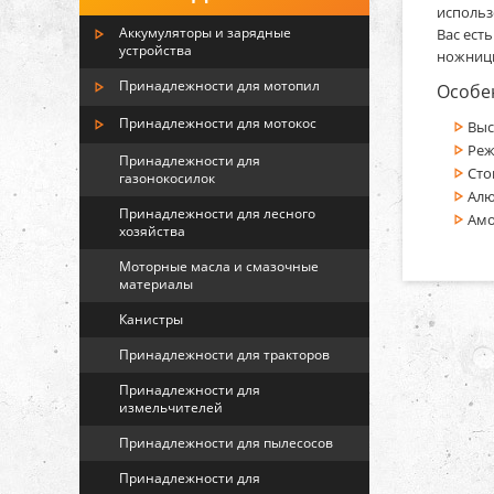
использ
Аккумуляторы и зарядные
Вас ест
устройства
ножницы
Принадлежности для мотопил
Особе
Принадлежности для мотокос
Выс
Реж
Принадлежности для
Сто
газонокосилок
Алю
Принадлежности для лесного
Амо
хозяйства
Моторные масла и смазочные
материалы
Канистры
Принадлежности для тракторов
Принадлежности для
измельчителей
Принадлежности для пылесосов
Принадлежности для