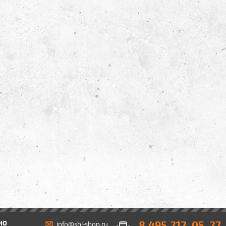
8 495 212-05-27
НО
info@shl-shop.ru