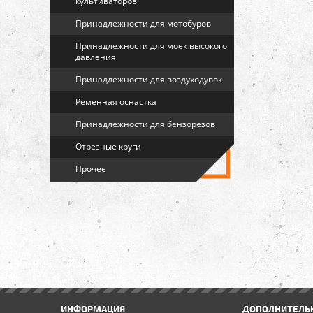
культиваторов
Принадлежности для мотобуров
Принадлежности для моек высокого
давления
Принадлежности для воздуходувок
Ременная оснастка
Принадлежности для бензорезов
Отрезные круги
Прочее
ИНФОРМАЦИЯ
ДОПОЛНИТЕЛЬ