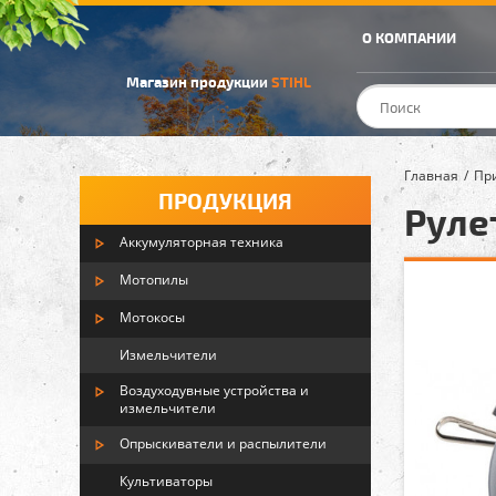
О КОМПАНИИ
Магазин продукции
STIHL
Главная
Пр
ПРОДУКЦИЯ
Руле
Аккумуляторная техника
Мотопилы
Мотокосы
Измельчители
Воздуходувные устройства и
измельчители
Опрыскиватели и распылители
Культиваторы