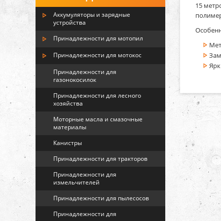
15 метр
Аккумуляторы и зарядные
полимер
устройства
Особенн
Принадлежности для мотопил
Мет
Принадлежности для мотокос
Зам
Ярк
Принадлежности для
газонокосилок
Принадлежности для лесного
хозяйства
Моторные масла и смазочные
материалы
Канистры
Принадлежности для тракторов
Принадлежности для
измельчителей
Принадлежности для пылесосов
Принадлежности для