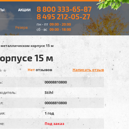
8 800 333-65-87
ТЫ
АКЦИИ
8 495 212-05-27
пн - пт
09:00 - 20:00
Резерв
сб - вс
09:00 - 18:00
в металлическом корпусе 15 м
орпусе 15 м
Нет
отзывов
Написать отзыв
ь:
00008810800
одитель:
Stihl
л:
00008810800
ия:
1 год
ие:
Под заказ