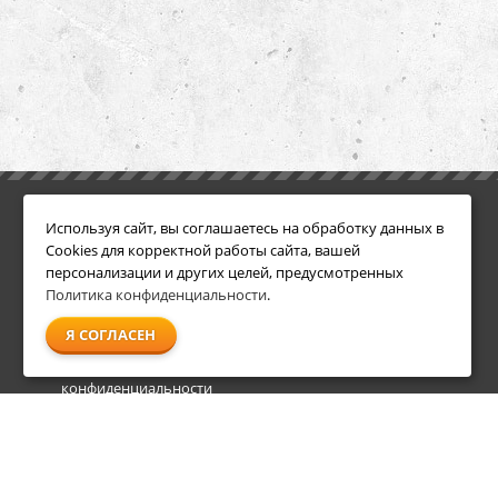
ИНФОРМАЦИЯ
ДОПОЛНИТЕЛЬНО
Используя сайт, вы соглашаетесь на обработку данных в
Условия возврата
Акции
Cookies для корректной работы сайта, вашей
О компании
персонализации и других целей, предусмотренных
Доставка
Политика конфиденциальности
.
Оплата
Я СОГЛАСЕН
Гарантия и сервис
Политика
конфиденциальности
Пользовательское
соглашение
info@shl-shop.ru