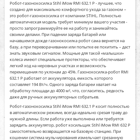
Робот-газонокосилка Stihl iMow RMI 632.1 P​
- лучшее, что
создано для максимально комфортного ухода за газоном –
это робот-газонокосилка от компании STIHL. Полностью
автоматическая модель требует минимум вашего участия -
просто запрограммируйте ее на работу и занимайтесь
своими делами. При падении заряда батарей или
начавшемся дожде газонокосилка робот сама вернется на
базу, а при переворачивании или попытке ее похитить – даст
знать звуковым сигналом. Мощные для такой «малышки»
колеса имеют специальные протекторы, что обеспечивает
легкий ход на неровных участках и возможность
перемещения по уклонам до 45%. Газонокосилка-робот RMI
632.1 P работает от аккумулятора, емкость которого
составляет 194 Вт/ч. Одного заряда батареи хватает на
обработку площади до 4000 м², что, согласитесь, редкость
даже для ручных аккумуляторных собратьев.
Робот-газонокосилка Stihl iMow RMI 632.1 P
косит полностью
в автоматическом режиме, всегда идеально срезая траву до
нужной длины. Если работа уже выполнена или требуется
зарядить аккумулятор, робот косильщик Stihl iMow RMI 632 P
самостоятельно возвращается на базовую станцию. При
кошении система мульчирования измельчает срезанную