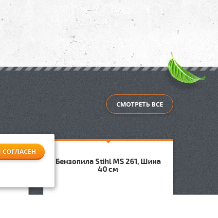
СМОТРЕТЬ ВСЕ
Я СОГЛАСЕН
ина 40
Бензопила Stihl MS 261, Шина
Бензо
40 см