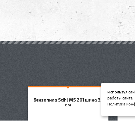
Используя сай
работы сайта,
 Шина
Бензопила Stihl MS 201 шина 35
Бен
Политика кон
см