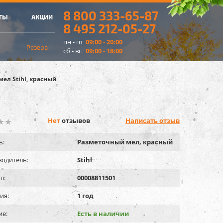
8 800 333-65-87
ТЫ
АКЦИИ
8 495 212-05-27
пн - пт
09:00 - 20:00
Резерв
сб - вс
09:00 - 18:00
ел Stihl, красный
Нет
отзывов
Написать отзыв
ь:
Разметочный мел, красный
одитель:
Stihl
л:
00008811501
ия:
1 год
ие:
Есть в наличии