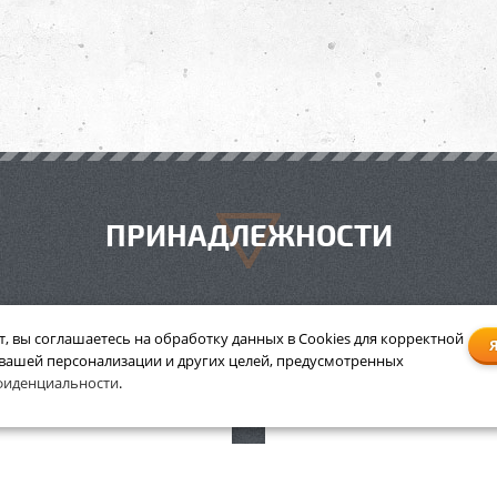
ПРИНАДЛЕЖНОСТИ
т, вы соглашаетесь на обработку данных в Cookies для корректной
 вашей персонализации и других целей, предусмотренных
зопила Stihl MS 241 C-M
Бензопила Stihl MS 260 ш
фиденциальности
.
шина 40 см
см