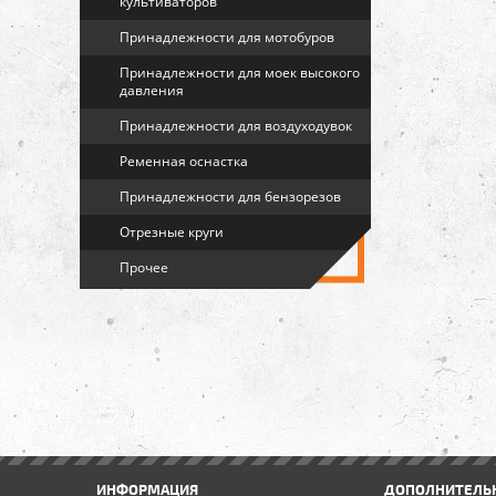
культиваторов
Принадлежности для мотобуров
Принадлежности для моек высокого
давления
Принадлежности для воздуходувок
Ременная оснастка
Принадлежности для бензорезов
Отрезные круги
Прочее
ИНФОРМАЦИЯ
ДОПОЛНИТЕЛЬ