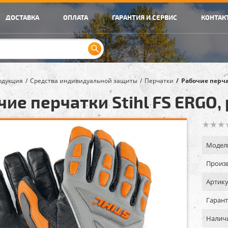
ДОСТАВКА
ОПЛАТА
ГАРАНТИЯ И СЕРВИС
КОНТАК
одукция
Средства индивидуальной защиты
Перчатки
Рабочие перча
чие перчатки Stihl FS ERGO,
Модел
Произв
Артику
Гарант
Налич