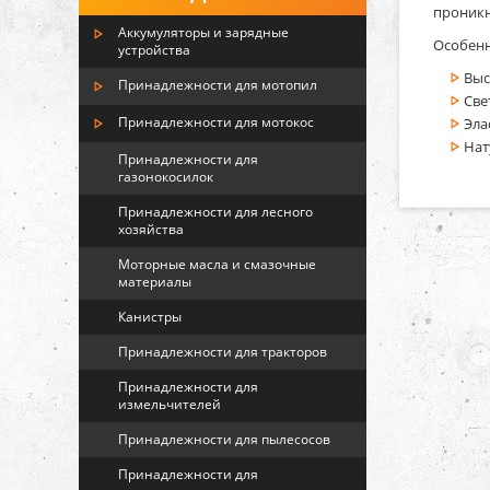
проникн
Аккумуляторы и зарядные
Особенн
устройства
Выс
Принадлежности для мотопил
Све
Принадлежности для мотокос
Эла
Нат
Принадлежности для
газонокосилок
Принадлежности для лесного
хозяйства
Моторные масла и смазочные
материалы
Канистры
Принадлежности для тракторов
Принадлежности для
измельчителей
Принадлежности для пылесосов
Принадлежности для