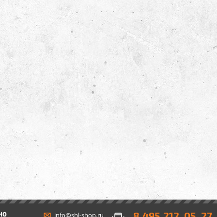
8 495 212-05-27
НО
info@shl-shop.ru