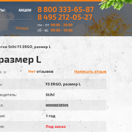
8 800 333-65-87
ТЫ
АКЦИИ
8 495 212-05-27
пн - пт
09:00 - 20:00
Резерв
сб - вс
09:00 - 18:00
тки Stihl FS ERGO, размер L
 размер L
Нет
отзывов
Написать отзыв
ь:
FS ERGO, размер L
одитель:
Stihl
л:
00008838505
ия:
1 год
ие:
Под заказ