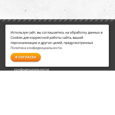
ИНФОРМАЦИЯ
ДОПОЛНИТЕЛЬНО
Используя сайт, вы соглашаетесь на обработку данных в
Условия возврата
Акции
Cookies для корректной работы сайта, вашей
О компании
персонализации и других целей, предусмотренных
Доставка
Политика конфиденциальности
.
Оплата
Я СОГЛАСЕН
Гарантия и сервис
Политика
конфиденциальности
Пользовательское
соглашение
info@shl-shop.ru
8 495 212-05-27
8 800 333-65-87