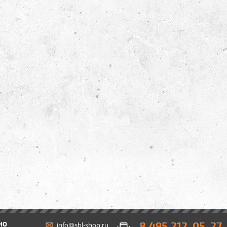
8 495 212-05-27
НО
info@shl-shop.ru