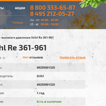
8 800 333-65-87
ТЫ
АКЦИИ
8 495 212-05-27
пн - пт
09:00 - 20:00
Резерв
сб - вс
09:00 - 18:00
 высокого давления Stihl Rе 361-961
l Rе 361-961
Нет
отзывов
Написать отзыв
ь:
49255001325
одитель:
Stihl
л:
49255001325
ия:
1 год
ие:
Есть в наличии