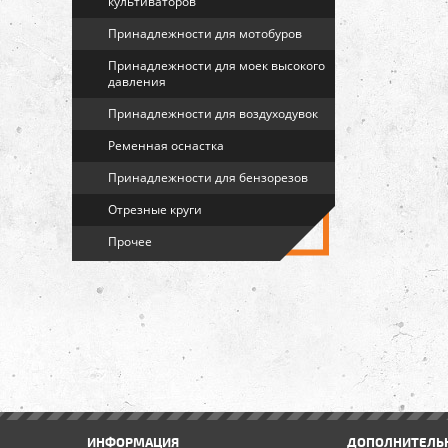
культиваторов
Принадлежности для мотобуров
Принадлежности для моек высокого
давления
Принадлежности для воздуходувок
Ременная оснастка
Принадлежности для бензорезов
Отрезные круги
Прочее
ИНФОРМАЦИЯ
ДОПОЛНИТЕЛЬ