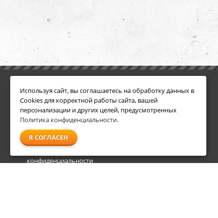
ИНФОРМАЦИЯ
ДОПОЛНИТЕЛЬНО
Используя сайт, вы соглашаетесь на обработку данных в
Условия возврата
Акции
Cookies для корректной работы сайта, вашей
О компании
персонализации и других целей, предусмотренных
Доставка
Политика конфиденциальности
.
Оплата
Я СОГЛАСЕН
Гарантия и сервис
Политика
конфиденциальности
Пользовательское
соглашение
info@shl-shop.ru