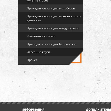
культиваторов
Принадлежности для мотобуров
Принадлежности для моек высокого
давления
Принадлежности для воздуходувок
Ременная оснастка
Принадлежности для бензорезов
Отрезные круги
Прочее
ИНФОРМАЦИЯ
ДОПОЛНИТЕЛЬ