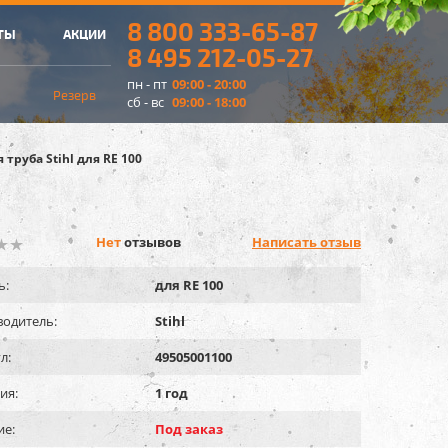
8 800 333-65-87
ТЫ
АКЦИИ
8 495 212-05-27
пн - пт
09:00 - 20:00
Резерв
сб - вс
09:00 - 18:00
 труба Stihl для RE 100
Нет
отзывов
Написать отзыв
ь:
для RE 100
одитель:
Stihl
л:
49505001100
ия:
1 год
ие:
Под заказ