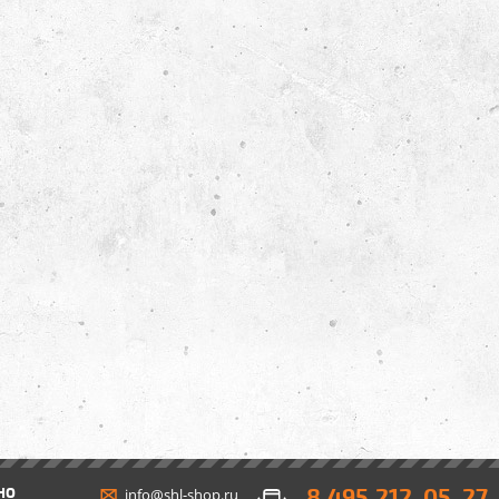
8 495 212-05-27
НО
info@shl-shop.ru