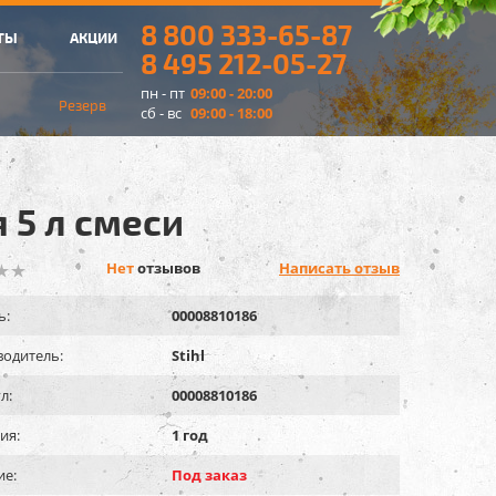
8 800 333-65-87
ТЫ
АКЦИИ
8 495 212-05-27
пн - пт
09:00 - 20:00
Резерв
сб - вс
09:00 - 18:00
я 5 л смеси
Нет
отзывов
Написать отзыв
ь:
00008810186
одитель:
Stihl
л:
00008810186
ия:
1 год
ие:
Под заказ