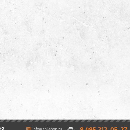
8 495 212-05-27
НО
info@shl-shop.ru