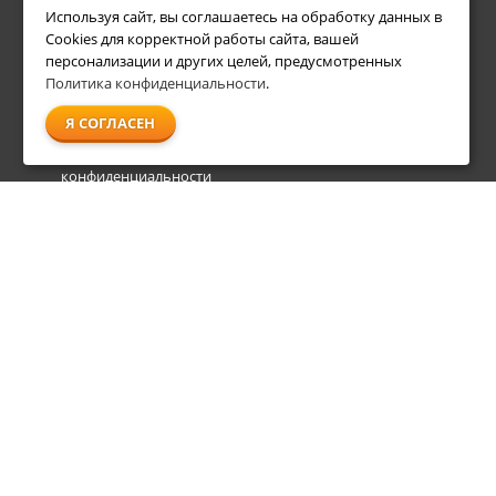
Используя сайт, вы соглашаетесь на обработку данных в
Условия возврата
Акции
Cookies для корректной работы сайта, вашей
О компании
персонализации и других целей, предусмотренных
Доставка
Политика конфиденциальности
.
Оплата
Я СОГЛАСЕН
Гарантия и сервис
Политика
конфиденциальности
Пользовательское
соглашение
info@shl-shop.ru
8 495 212-05-27
8 800 333-65-87
пн - пт
09:00 - 20:00
сб - вс
09:00 - 18:00