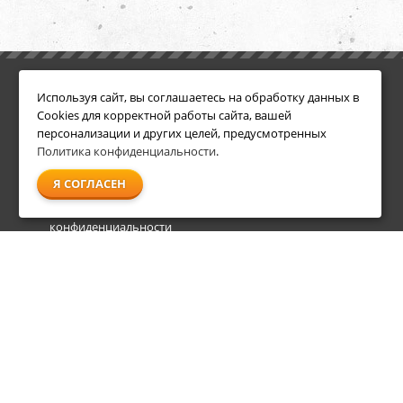
ИНФОРМАЦИЯ
ДОПОЛНИТЕЛЬНО
Используя сайт, вы соглашаетесь на обработку данных в
Условия возврата
Акции
Cookies для корректной работы сайта, вашей
О компании
персонализации и других целей, предусмотренных
Доставка
Политика конфиденциальности
.
Оплата
Я СОГЛАСЕН
Гарантия и сервис
Политика
конфиденциальности
Пользовательское
соглашение
info@shl-shop.ru
8 495 212-05-27
8 800 333-65-87
пн - пт
09:00 - 20:00