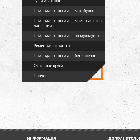
культиваторов
Принадлежности для мотобуров
Принадлежности для моек высокого
давления
Принадлежности для воздуходувок
Ременная оснастка
Принадлежности для бензорезов
Отрезные круги
Прочее
ИНФОРМАЦИЯ
ДОПОЛНИТЕЛЬ