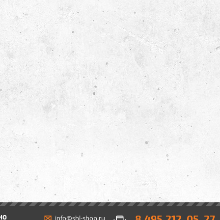
8 495 212-05-27
НО
info@shl-shop.ru