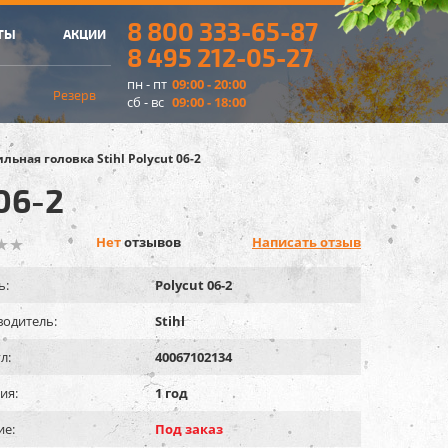
8 800 333-65-87
ТЫ
АКЦИИ
8 495 212-05-27
пн - пт
09:00 - 20:00
Резерв
сб - вс
09:00 - 18:00
льная головка Stihl Polycut 06-2
06-2
Нет
отзывов
Написать отзыв
ь:
Polycut 06-2
одитель:
Stihl
л:
40067102134
ия:
1 год
ие:
Под заказ