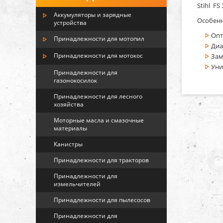
Stihl F
Аккумуляторы и зарядные
Особенн
устройства
Опт
Принадлежности для мотопил
Диа
Принадлежности для мотокос
Зам
Уни
Принадлежности для
газонокосилок
Принадлежности для лесного
хозяйства
Моторные масла и смазочные
материалы
Канистры
Принадлежности для тракторов
Принадлежности для
измельчителей
Принадлежности для пылесосов
Принадлежности для