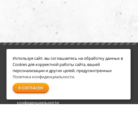
ИНФОРМАЦИЯ
ДОПОЛНИТЕЛЬНО
Используя сайт, вы соглашаетесь на обработку данных в
Условия возврата
Акции
Cookies для корректной работы сайта, вашей
О компании
персонализации и других целей, предусмотренных
Доставка
Политика конфиденциальности
.
Оплата
Я СОГЛАСЕН
Гарантия и сервис
Политика
конфиденциальности
Пользовательское
соглашение
info@shl-shop.ru