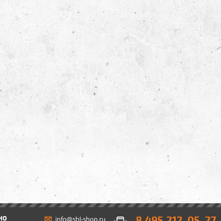
8 495 212-05-27
НО
info@shl-shop.ru