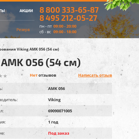
8 800 333-65-87
ТЫ
АКЦИИ
8 495 212-05-27
пн - пт
09:00 - 20:00
Резерв
сб - вс
09:00 - 18:00
вания Viking AMK 056 (54 см)
AMK 056 (54 см)
Нет
отзывов
Написать отзыв
ь:
AMK 056
одитель:
Viking
л:
69090071005
ия:
1 год
ие:
Под заказ