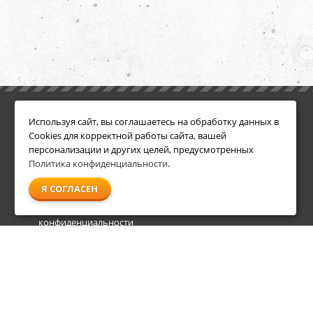
ИНФОРМАЦИЯ
ДОПОЛНИТЕЛЬНО
Используя сайт, вы соглашаетесь на обработку данных в
Условия возврата
Акции
Cookies для корректной работы сайта, вашей
О компании
персонализации и других целей, предусмотренных
Доставка
Политика конфиденциальности
.
Оплата
Я СОГЛАСЕН
Гарантия и сервис
Политика
конфиденциальности
Пользовательское
соглашение
info@shl-shop.ru