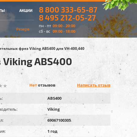
8 800 333-65-87
ТЫ
АКЦИИ
8 495 212-05-27
пн - пт
09:00 - 20:00
Резерв
сб - вс
09:00 - 18:00
тельных фрез Viking ABS400 для VH-400,440
Viking ABS400
Нет
отзывов
Написать отзыв
ь:
ABS400
одитель:
Viking
л:
69067100305
ия:
1 год