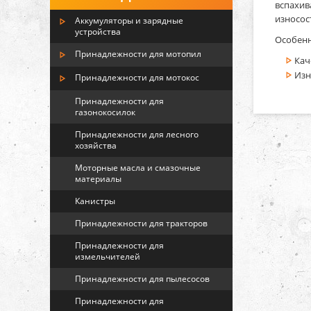
вспахив
износос
Аккумуляторы и зарядные
устройства
Особенн
Принадлежности для мотопил
Кач
Изн
Принадлежности для мотокос
Принадлежности для
газонокосилок
Принадлежности для лесного
хозяйства
Моторные масла и смазочные
материалы
Канистры
Принадлежности для тракторов
Принадлежности для
измельчителей
Принадлежности для пылесосов
Принадлежности для