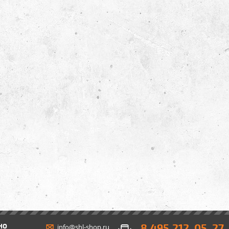
8 495 212-05-27
НО
info@shl-shop.ru