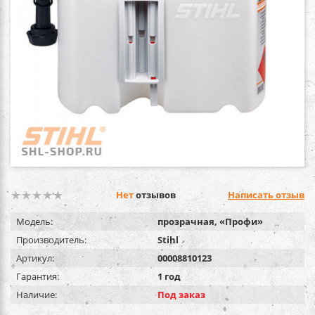
Нет
отзывов
Написать отзыв
Модель:
прозрачная, «Профи»
Производитель:
Stihl
Артикул:
00008810123
Гарантия:
1 год
Наличие:
Под заказ