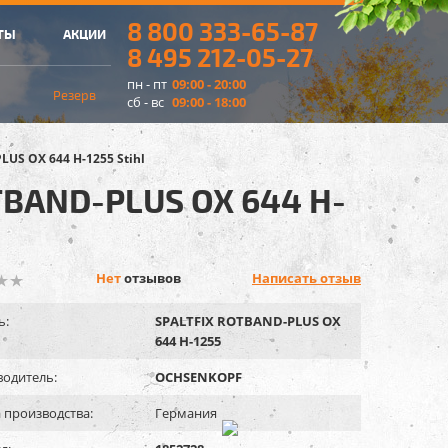
8 800 333-65-87
ТЫ
АКЦИИ
8 495 212-05-27
пн - пт
09:00 - 20:00
Резерв
сб - вс
09:00 - 18:00
S OX 644 H-1255 Stihl
BAND-PLUS OX 644 H-
Нет
отзывов
Написать отзыв
ь:
SPALTFIX ROTBAND-PLUS OX
644 H-1255
одитель:
OCHSENKOPF
 производства:
Германия