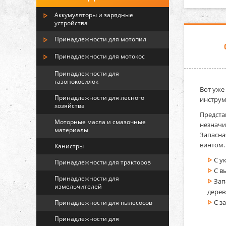
Аккумуляторы и зарядные
устройства
Принадлежности для мотопил
Принадлежности для мотокос
Принадлежности для
газонокосилок
Вот уже
Принадлежности для лесного
инструм
хозяйства
Предста
Моторные масла и смазочные
незначи
материалы
Запасна
винтом.
Канистры
С у
Принадлежности для тракторов
С в
Принадлежности для
Зап
измельчителей
дере
С з
Принадлежности для пылесосов
Принадлежности для