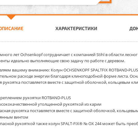
ОПИСАНИЕ
ХАРАКТЕРИСТИКИ
ДО
 много лет Ochsenkopf сотрудничает с компанией Stihl в области лесног
енты идеально выполняющие свою задачу по работе с деревом.
вляем вашему вниманию: Колун OCHSENKOPF SPALTFIX ROTBAND-PLUS O
тельном расходе энергии благодаря клиноподобной форме листа. Осн
я рукоятка поставляется вместе с защитной оболочкой, кольцевым к
креплением рукоятки ROTBAND-PLUS
ысококачественной утолщенной рукояткой из карии
асная рукоятка поставляется вместе с защитной оболочкой, кольцевы
вянным винтом
апасной рукояткой также колун SPALT-FIX® № OX 244 может быть прео