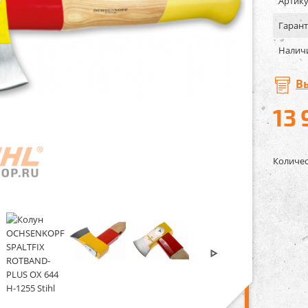
Артику
Гарант
Налич
В
13 
Количес