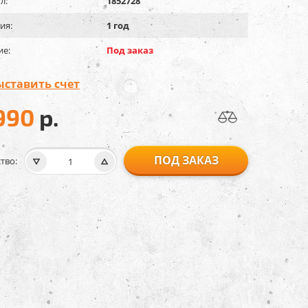
л:
1852728
ия:
1 год
ие:
Под заказ
ыставить счет
990
р.
ПОД ЗАКАЗ
тво: