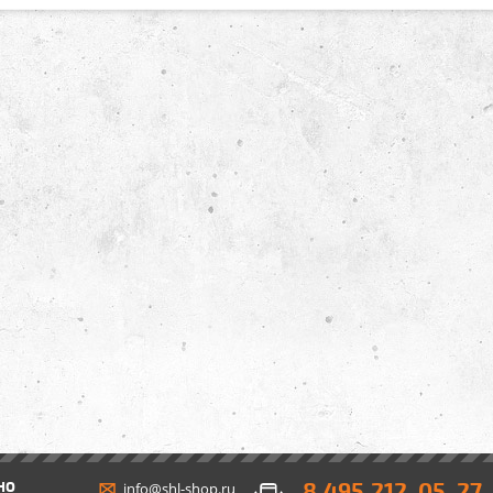
8 495 212-05-27
НО
info@shl-shop.ru