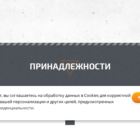
ПРИНАДЛЕЖНОСТИ
т, вы соглашаетесь на обработку данных в Cookies для корректной
 вашей персонализации и других целей, предусмотренных
пила Stihl MS 180 14 35 см
Бензопила Stihl MS 180 16
фиденциальности
.