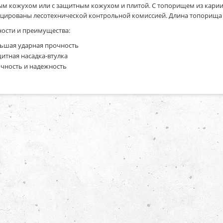
м кожухом или с защитным кожухом и плитой. С топорищем из карии 
цированы лесотехнической контрольной комиссией. Длина топорища 
ости и преимущества:
ьшая ударная прочность
итная насадка-втулка
чность и надежность