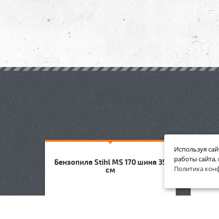
Используя сай
работы сайта,
 Шина
Бензопила Stihl MS 170 шина 35
Бензо
Политика кон
см
АКЦИЯ