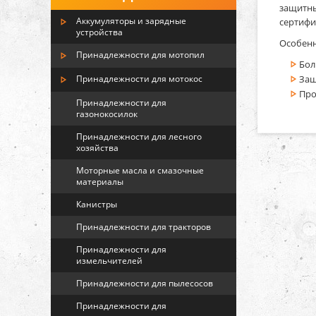
защитны
Аккумуляторы и зарядные
сертифи
устройства
Особенн
Принадлежности для мотопил
Бол
Принадлежности для мотокос
Защ
Про
Принадлежности для
газонокосилок
Принадлежности для лесного
хозяйства
Моторные масла и смазочные
материалы
Канистры
Принадлежности для тракторов
Принадлежности для
измельчителей
Принадлежности для пылесосов
Принадлежности для