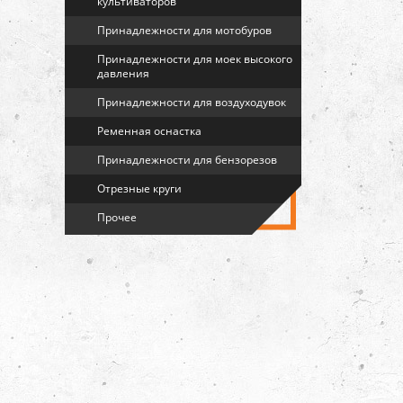
культиваторов
Принадлежности для мотобуров
Принадлежности для моек высокого
давления
Принадлежности для воздуходувок
Ременная оснастка
Принадлежности для бензорезов
Отрезные круги
Прочее