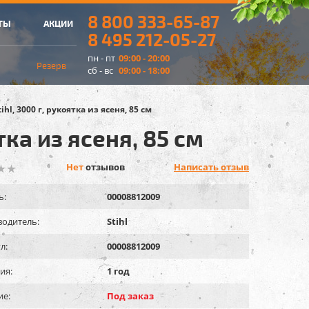
8 800 333-65-87
ТЫ
АКЦИИ
8 495 212-05-27
пн - пт
09:00 - 20:00
Резерв
сб - вс
09:00 - 18:00
hl, 3000 г, рукоятка из ясеня, 85 см
тка из ясеня, 85 см
Нет
отзывов
Написать отзыв
ь:
00008812009
одитель:
Stihl
л:
00008812009
ия:
1 год
ие:
Под заказ