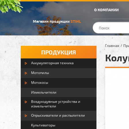
О КОМПАНИИ
Магазин продукции
STIHL
Главная
Пр
ПРОДУКЦИЯ
Колун
Аккумуляторная техника
Мотопилы
Мотокосы
Измельчители
Воздуходувные устройства и
измельчители
Опрыскиватели и распылители
Культиваторы