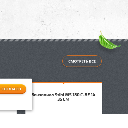
СМОТРЕТЬ ВСЕ
Я СОГЛАСЕН
Бензопила Stihl MS 180 C-BE 14
Бен
 40 см
35 СМ