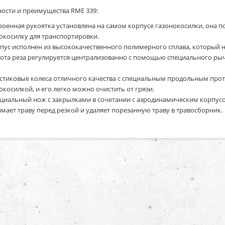
ости и преимущества RME 339:
роенная рукоятка установлена на самом корпусе газонокосилки, она по
окосилку для транспортировки.
пус исполнен из высококачественного полимерного сплава, который 
ота реза регулируется централизованно с помощью специального рычаг
стиковые колеса отличного качества с специальным продольным прот
окосилкой, и его легко можно очистить от грязи.
циальный нож с закрылками в сочетании с аэродинамическим корпус
мает траву перед резкой и удаляет порезанную траву в травосборник.