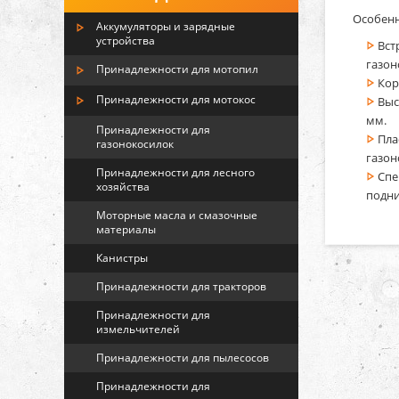
Особенн
Аккумуляторы и зарядные
устройства
Вст
газон
Принадлежности для мотопил
Кор
Принадлежности для мотокос
Выс
мм.
Принадлежности для
Пла
газонокосилок
газон
Принадлежности для лесного
Спе
хозяйства
подни
Моторные масла и смазочные
материалы
Канистры
Принадлежности для тракторов
Принадлежности для
измельчителей
Принадлежности для пылесосов
Принадлежности для