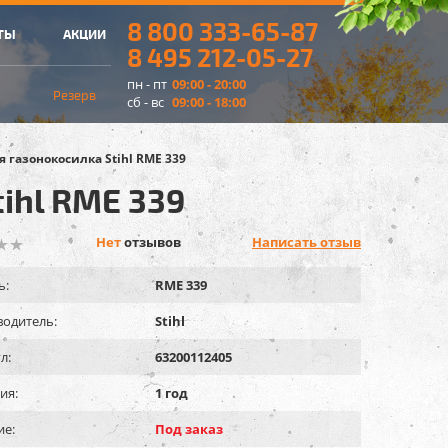
8 800 333-65-87
ТЫ
АКЦИИ
8 495 212-05-27
пн - пт
09:00 - 20:00
Резерв
сб - вс
09:00 - 18:00
 газонокосилка Stihl RME 339
ihl RME 339
Нет
отзывов
Написать отзыв
ь:
RME 339
одитель:
Stihl
л:
63200112405
ия:
1 год
ие:
Под заказ