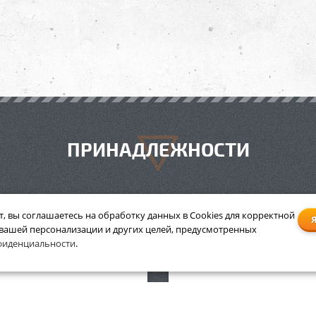
ПРИНАДЛЕЖНОСТИ
т, вы соглашаетесь на обработку данных в Cookies для корректной
 вашей персонализации и других целей, предусмотренных
инитель силовой на раме
Удлинитель силовой на 
фиденциальности
.
Ресанта СУ-2х1-30/1
Ресанта СУ-2х1-30/1