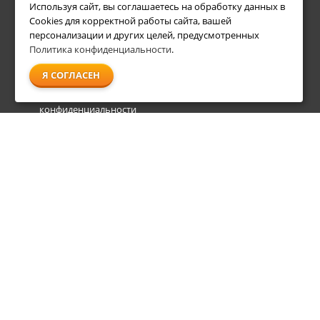
Используя сайт, вы соглашаетесь на обработку данных в
Условия возврата
Акции
Cookies для корректной работы сайта, вашей
О компании
персонализации и других целей, предусмотренных
Доставка
Политика конфиденциальности
.
Оплата
Я СОГЛАСЕН
Гарантия и сервис
Политика
конфиденциальности
Пользовательское
соглашение
info@shl-shop.ru
8 495 212-05-27
8 800 333-65-87
пн - пт
09:00 - 20:00
сб - вс
09:00 - 18:00