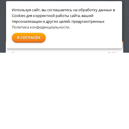
ПРИНАДЛЕЖНОСТИ
Используя сайт, вы соглашаетесь на обработку данных в
Cookies для корректной работы сайта, вашей
персонализации и других целей, предусмотренных
Политика конфиденциальности
.
СМОТРЕТЬ ВСЕ
Я СОГЛАСЕН
Круг для заточки цепей и ножей мотоножниц Stihl
3/8", 0,325"