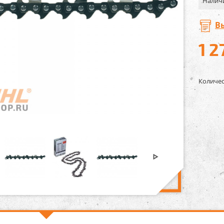
Налич
В
1 2
Количес