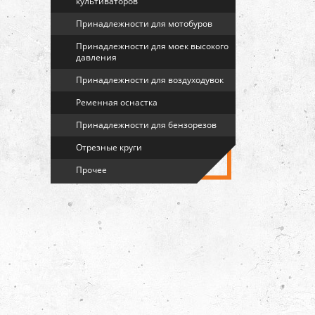
культиваторов
Принадлежности для мотобуров
Принадлежности для моек высокого
давления
Принадлежности для воздуходувок
Ременная оснастка
Принадлежности для бензорезов
Отрезные круги
Прочее