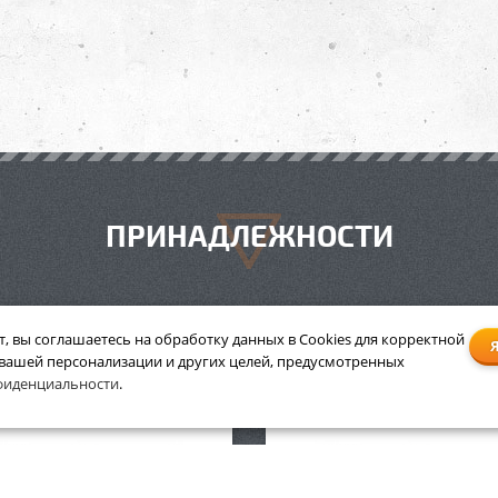
ПРИНАДЛЕЖНОСТИ
т, вы соглашаетесь на обработку данных в Cookies для корректной
 вашей персонализации и других целей, предусмотренных
для заточки цепей и ножей
Круг для заточки цепей и
фиденциальности
.
ножниц Stihl 3/8", 0,325"
мотоножниц Stihl 3/8", 0