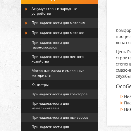
Аккумуляторы и зарядные
устройства
Принадлежности для мотопил
Комфор
Принадлежности для мотокос
процес
лопатк
Принадлежности для
газонокосилок
Цепь R
Принадлежности для лесного
строит
хозяйства
степен
смазоч
Моторные масла и смазочные
материалы
службы
Канистры
Особе
Принадлежности для тракторов
Ни
Пл
Принадлежности для
измельчителей
Ни
Принадлежности для пылесосов
Принадлежности для