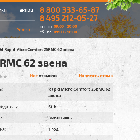
8 800 333-65-87
ТЫ
АКЦИИ
8 495 212-05-27
пн - пт
09:00 - 20:00
Резерв
сб - вс
09:00 - 18:00
ihl Rapid Micro Comfort 25RMC 62 звена
5RMC 62 звена
Нет
отзывов
Написать отзыв
ь:
Rapid Micro Comfort 25RMC 62
звена
одитель:
Stihl
л:
36850060062
ия:
1 год