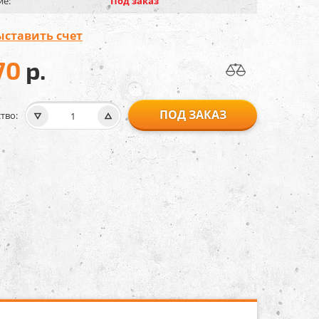
ие:
Под заказ
ыставить счет
70
р.
ПОД ЗАКАЗ
тво: