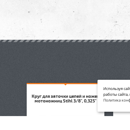
Используя сай
работы сайта,
Круг для заточки цепей и ножей
Круг 
Политика кон
мотоножниц Stihl 3/8", 0,325"
мото