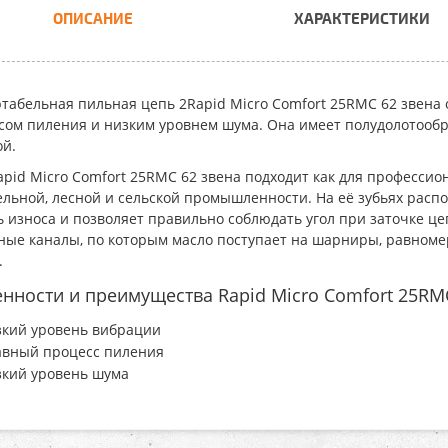
ОПИСАНИЕ
ХАРАКТЕРИСТИКИ
табельная пильная цепь 2Rapid Micro Comfort 25RMC 62 звена
сом пиления и низким уровнем шума. Она имеет полудолотообр
ой.
apid Micro Comfort 25RMC 62 звена
подходит как для профессион
ельной, лесной и сельской промышленности. На её зубьях расп
ь износа и позволяет правильно соблюдать угол при заточке ц
ные каналы, по которым масло поступает на шарниры, равномер
.
нности и преимущества Rapid Micro Comfort 25RMC
зкий уровень вибрации
авный процесс пиления
зкий уровень шума