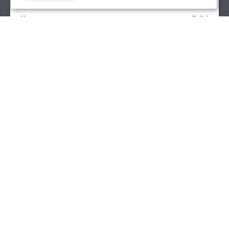
Круг для заточки цепей и ножей мотоножниц Stihl
3/8", 0,325"
995
р.
ПОД ЗАКАЗ