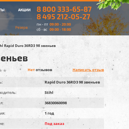
8 800 333-65-87
ТЫ
АКЦИИ
8 495 212-05-27
пн - пт
09:00 - 20:00
Резерв
сб - вс
09:00 - 18:00
ihl Rapid Duro 36RD3 98 звеньев
веньев
Нет
отзывов
Написать отзыв
ь:
Rapid Duro 36RD3 98 звеньев
одитель:
Stihl
л:
36830060098
ия:
1 год
ие:
Под заказ