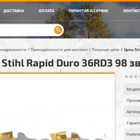
ДОСТАВКА
ОПЛАТА
ГАРАНТИЯ И СЕРВИС
КОНТАК
инадлежности
Принадлежности для мотопил
Пильные цепи
Цепь St
Stihl Rapid Duro 36RD3 98 з
Модел
Произв
Артику
Гарант
Налич