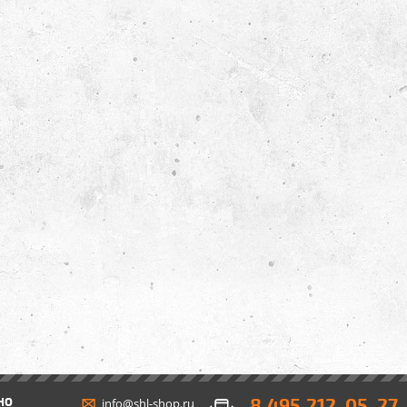
8 495 212-05-27
НО
info@shl-shop.ru