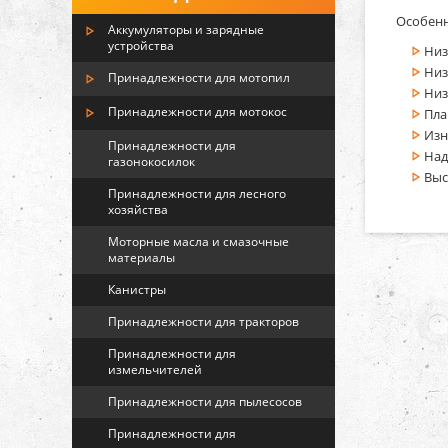
Особенн
Аккумуляторы и зарядные
устройства
Низ
Низ
Принадлежности для мотопил
Низ
Принадлежности для мотокос
Пла
Изн
Принадлежности для
Над
газонокосилок
Выс
Принадлежности для лесного
хозяйства
Моторные масла и смазочные
материалы
Канистры
Принадлежности для тракторов
Принадлежности для
измельчителей
Принадлежности для пылесосов
Принадлежности для