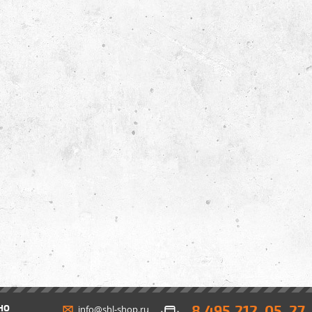
8 495 212-05-27
НО
info@shl-shop.ru