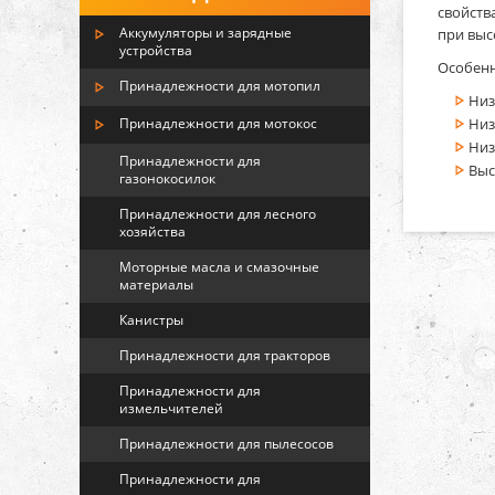
свойств
Аккумуляторы и зарядные
при выс
устройства
Особенн
Принадлежности для мотопил
Низ
Принадлежности для мотокос
Низ
Низ
Принадлежности для
Выс
газонокосилок
Принадлежности для лесного
хозяйства
Моторные масла и смазочные
материалы
Канистры
Принадлежности для тракторов
Принадлежности для
измельчителей
Принадлежности для пылесосов
Принадлежности для