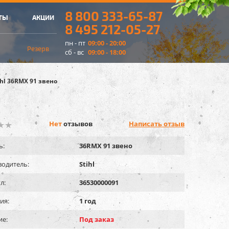
8 800 333-65-87
ТЫ
АКЦИИ
8 495 212-05-27
пн - пт
09:00 - 20:00
Резерв
сб - вс
09:00 - 18:00
ihl 36RMX 91 звено
Нет
отзывов
Написать отзыв
ь:
36RMX 91 звено
одитель:
Stihl
л:
36530000091
ия:
1 год
ие:
Под заказ