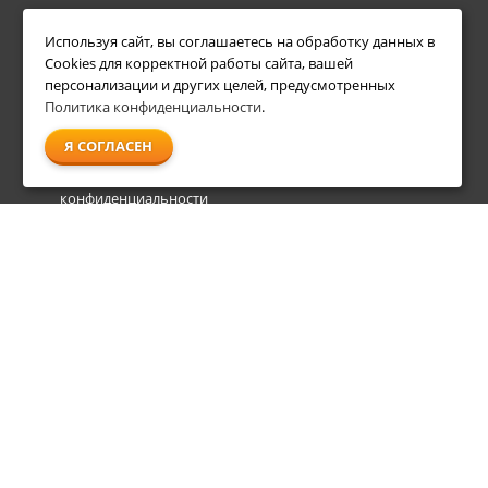
ИНФОРМАЦИЯ
ДОПОЛНИТЕЛЬНО
Используя сайт, вы соглашаетесь на обработку данных в
Условия возврата
Акции
Cookies для корректной работы сайта, вашей
О компании
персонализации и других целей, предусмотренных
Доставка
Политика конфиденциальности
.
Оплата
Я СОГЛАСЕН
Гарантия и сервис
Политика
конфиденциальности
Пользовательское
соглашение
info@shl-shop.ru
8 495 212-05-27
8 800 333-65-87
пн - пт
09:00 - 20:00
сб - вс
09:00 - 18:00