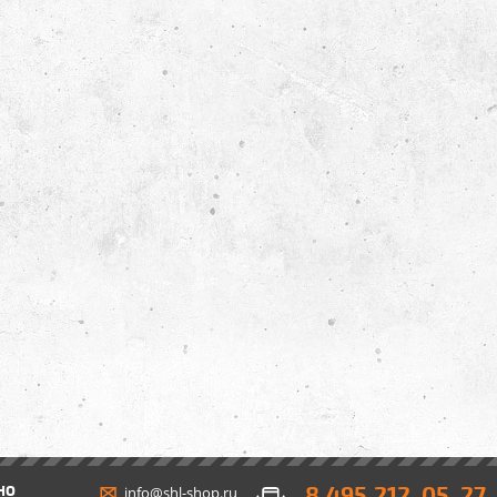
8 495 212-05-27
НО
info@shl-shop.ru