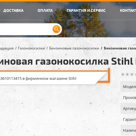
ДОСТАВКА
ОПЛАТА
ГАРАНТИЯ И СЕРВИС
КОНТАК
одукция
Газонокосилки
Бензиновые газонокосилки
Бензиновая газо
иновая газонокосилка Stihl
Модел
Произв
Артику
Гарант
Налич