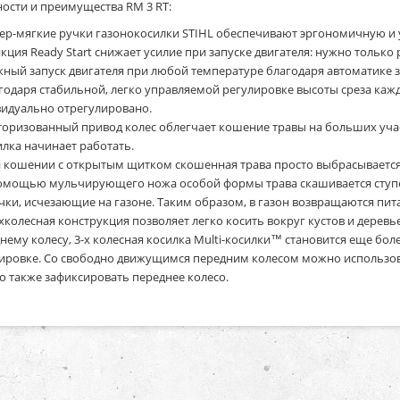
ости и преимущества RM 3 RT:
ер-мягкие ручки газонокосилки STIHL обеспечивают эргономичную и 
кция Ready Start снижает усилие при запуске двигателя: нужно только р
ный запуск двигателя при любой температуре благодаря автоматике з
годаря стабильной, легко управляемой регулировке высоты среза каж
идуально отрегулировано.
оризованный привод колес облегчает кошение травы на больших участ
илка начинает работать.
 кошении с открытым щитком скошенная трава просто выбрасывается
омощью мульчирующего ножа особой формы трава скашивается ступен
чки, исчезающие на газоне. Таким образом, в газон возвращаются пит
хколесная конструкция позволяет легко косить вокруг кустов и дерев
нему колесу, 3-х колесная косилка Multi-косилки™ становится еще бо
ировке. Со свободно движущимся передним колесом можно использов
 также зафиксировать переднее колесо.