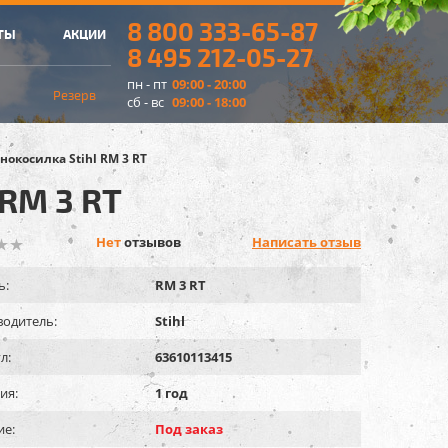
8 800 333-65-87
ТЫ
АКЦИИ
8 495 212-05-27
пн - пт
09:00 - 20:00
Резерв
сб - вс
09:00 - 18:00
нокосилка Stihl RM 3 RT
 RM 3 RT
Нет
отзывов
Написать отзыв
ь:
RM 3 RT
одитель:
Stihl
л:
63610113415
ия:
1 год
ие:
Под заказ