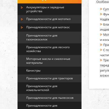
Особенн
Аккумуляторы и зарядные
Суп
устройства
Фун
Принадлежности для мотопил
Надёж
Бла
Принадлежности для мотокос
индив
Мот
Принадлежности для
газонокосилок
и кос
При
Принадлежности для лесного
С п
хозяйства
части
Моторные масла и смазочные
Тре
материалы
перед
регул
Канистры
можно
Принадлежности для тракторов
Принадлежности для
измельчителей
Принадлежности для пылесосов
Принадлежности для